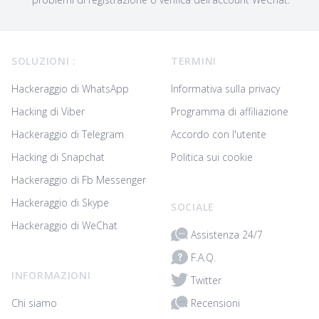
Footer
SOLUZIONI :
TERMINI
Hackeraggio di WhatsApp
Informativa sulla privacy
Hacking di Viber
Programma di affiliazione
Hackeraggio di Telegram
Accordo con l'utente
Hacking di Snapchat
Politica sui cookie
Hackeraggio di Fb Messenger
Hackeraggio di Skype
SOCIALE
Hackeraggio di WeChat
Assistenza 24/7
F.A.Q.
INFORMAZIONI
Twitter
Recensioni
Chi siamo