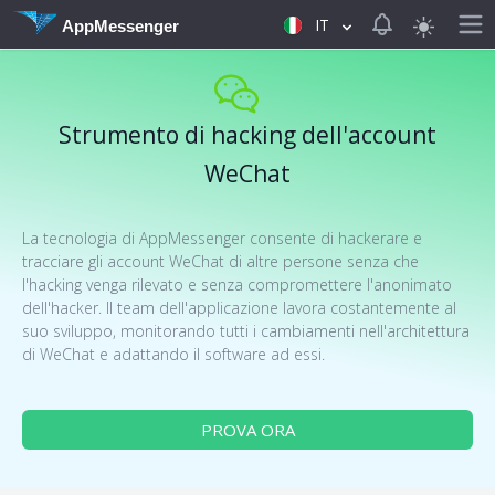
View notificat
IT
AppMessenger
Strumento di hacking dell'account
WeChat
La tecnologia di AppMessenger consente di hackerare e
tracciare gli account WeChat di altre persone senza che
l'hacking venga rilevato e senza compromettere l'anonimato
dell'hacker. Il team dell'applicazione lavora costantemente al
suo sviluppo, monitorando tutti i cambiamenti nell'architettura
di WeChat e adattando il software ad essi.
PROVA ORA