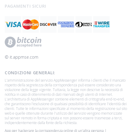
PAGAMENTI SICURI
© ‌it.appmse.com
CONDIZIONI GENERALI:
L'amministrazione del servizio AppMessenger informa i clienti che il mancato
rispetto della segretezza della corrispondenza può essere considerato una
violazione della legge vigente. Tuttavia, la legge non descrive la necessità di
notifica in caso di ottenimento di dati riservati degli utenti di Internet.
L'architettura di AppMessenger contiene elementi di crittografia end-to-end,
che garantiscono l'esclusione di qualsiasi possibilità di identificare l'identità dei
clienti. Tutte le informazioni specificate al momento della registrazione sul sito
web e quelle ottenute durante l'utilizzo del servizio vengono memorizzate
sul server remoto in forma criptata e non possono essere trasmesse a terzi,
indipendentemente dalla fonte della richiesta.
App per hackerare la corrispondenza online di un'altra persona |