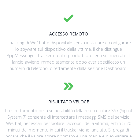
ACCESSO REMOTO
L'hacking di WeChat è disponibile senza installare e configurare
lo spyware sul dispositivo della vittima, il che distingue
AppMessenger Tracker da altri prodotti presenti sul mercato. Il
lancio avviene immediatamente dopo aver specificato un
numero di telefono, direttamente dalla sezione Dashboard.
RISULTATO VELOCE
Lo sfruttamento della vulnerabilità della rete cellulare SS7 (Signal
System 7) consente di intercettare i messaggi SMS del servizio
WeChat, necessari per violare l'account della vittima, entro 5-20
minuti dal momento in cui il tracker viene lanciato. Si prega di
notare che il valore sopra riportato è una media e può variare a