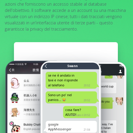
azioni che forniscono un accesso stabile al database
dell'obiettivo. Il software accede a un account su una macchina
virtuale con un indirizzo IP cinese; tutti i dati tracciati vengono
visualizzati in un'interfaccia utente di terze parti - questo
garantisce la privacy del tracciamento.
Swann
se ne è andato in
taxi e non risponde
al telefono
20:52
Sono un po' nel
panico... 😂
20:52
cosa fare?
AIUTO!
modificato il 20:52
google
AppMessenger
21:04