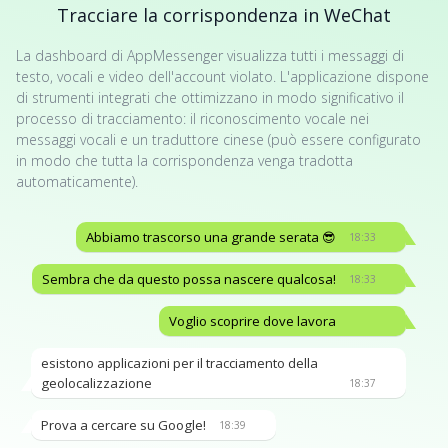
Tracciare la corrispondenza in WeChat
La dashboard di AppMessenger visualizza tutti i messaggi di
testo, vocali e video dell'account violato. L'applicazione dispone
di strumenti integrati che ottimizzano in modo significativo il
processo di tracciamento: il riconoscimento vocale nei
messaggi vocali e un traduttore cinese (può essere configurato
in modo che tutta la corrispondenza venga tradotta
automaticamente).
Abbiamo trascorso una grande serata 😎
18:33
Sembra che da questo possa nascere qualcosa!
18:33
Voglio scoprire dove lavora
esistono applicazioni per il tracciamento della
geolocalizzazione
18:37
Prova a cercare su Google!
18:39