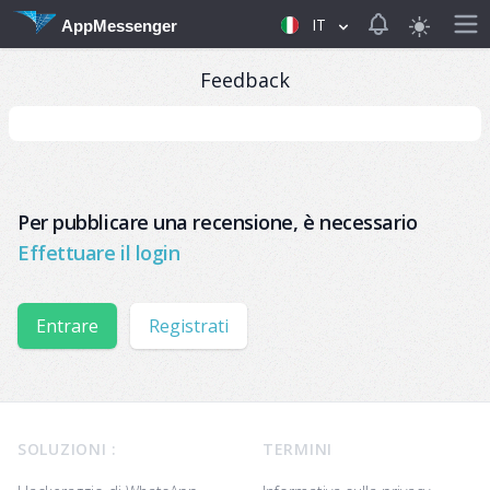
View notificat
IT
AppMessenger
Feedback
Per pubblicare una recensione, è necessario
Effettuare il login
Entrare
Registrati
Footer
SOLUZIONI :
TERMINI