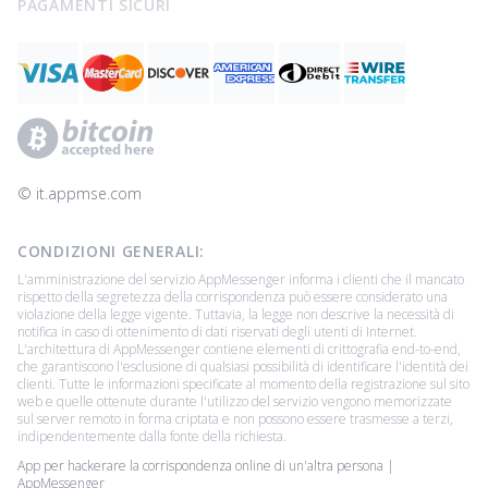
PAGAMENTI SICURI
© ‌it.appmse.com
CONDIZIONI GENERALI:
L'amministrazione del servizio AppMessenger informa i clienti che il mancato
rispetto della segretezza della corrispondenza può essere considerato una
violazione della legge vigente. Tuttavia, la legge non descrive la necessità di
notifica in caso di ottenimento di dati riservati degli utenti di Internet.
L'architettura di AppMessenger contiene elementi di crittografia end-to-end,
che garantiscono l'esclusione di qualsiasi possibilità di identificare l'identità dei
clienti. Tutte le informazioni specificate al momento della registrazione sul sito
web e quelle ottenute durante l'utilizzo del servizio vengono memorizzate
sul server remoto in forma criptata e non possono essere trasmesse a terzi,
indipendentemente dalla fonte della richiesta.
App per hackerare la corrispondenza online di un'altra persona |
AppMessenger