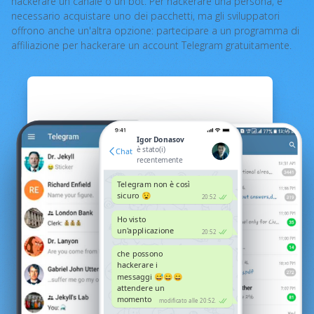
hackerare un canale o un bot. Per hackerare una persona, è
necessario acquistare uno dei pacchetti, ma gli sviluppatori
offrono anche un'altra opzione: partecipare a un programma di
affiliazione per hackerare un account Telegram gratuitamente.
Igor Donasov
è stato(i)
Chat
recentemente
Telegram non è così
sicuro 😧
20:52
Ho visto
un'applicazione
20:52
che possono
hackerare i
messaggi 😅😄😄
attendere un
momento
modificato alle 20:52.