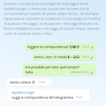
Quando si visualizza la cronologia dei messaggi tramite
AppMessenger, si hanno più opzioni per lavorare con la
corrispondenza rispetto all'utente violato stesso. Ad esempio,
l'applicazione consente di visualizzare la cronologia di modifica
di qualsiasi messaggio, di recuperare i messaggi eliminati e la
Ricerca intelligente trova i messaggi per parole chiave, tenendo
conto di eventuali errori e refusi.
leggere la corrispondenza? 🙌🏿🤣
20:52
Amico, non c'è modo🤷♂️😂😂
20:52
era possibile per tutto quel tempo!?
haha
изменено 20:52
niente scherzi 😯
21:04
AppMessenger
Leggi la corrispondenza del telegramma
20:07