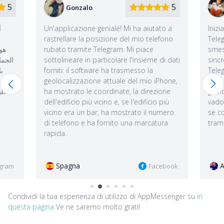
5
5
Giovanni
Mi ha aiutato a
Inizialmente l'ho acquistato per seguire il
del mio telefono
Telegram di mia moglie, ma presto ho
 Mi piace
smesso di farlo. Ora lo uso per
e l'insieme di dati
sincronizzare il database del mio account
asmesso la
Telegram con il mio computer, per salvare
e del mio iPhone,
le chat segrete, per controllare a volte la
e, la direzione
geolocalizzazione di mia figlia e, quando
e l'edificio più
vado a fare una passeggiata, per vedere
strato il numero
se conosco qualcuno nelle vicinanze
 una marcatura
tramite "Persone nelle vicinanze".
Australia
Facebook
Instagram
Condividi la tua esperienza di utilizzo di AppMessenger su
in
questa pagina
Ve ne saremo molto grati!