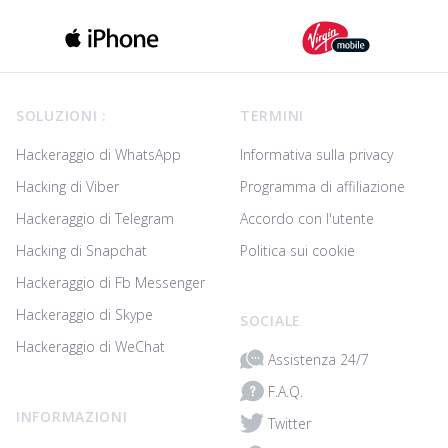
Footer
SOLUZIONI :
TERMINI
Hackeraggio di WhatsApp
Informativa sulla privacy
Hacking di Viber
Programma di affiliazione
Hackeraggio di Telegram
Accordo con l'utente
Hacking di Snapchat
Politica sui cookie
Hackeraggio di Fb Messenger
Hackeraggio di Skype
SOCIALE
Hackeraggio di WeChat
Assistenza 24/7
F.A.Q.
INFORMAZIONI
Twitter